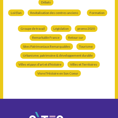
Débats
Loi Elan
Revitalisation des centres anciens
Formation
Groupe de travail
Législation
promo 2020
Remarkable France
Retour sur
Sites Patrimoniaux Remarquables
Tourisme
Urbanisme, patrimoine & développement durable
Villes et pays d'art et d'histoire
Villes et Territoires
Vivre l'Histoire en Son Coeur