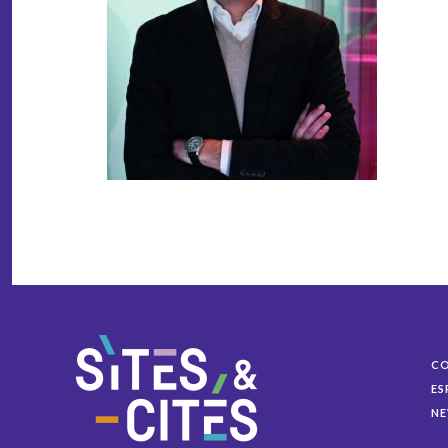
C
ES
NE