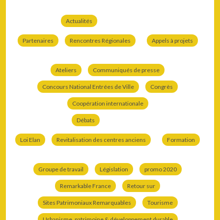
Actualités
Partenaires
Rencontres Régionales
Appels à projets
Ateliers
Communiqués de presse
Concours National Entrées de Ville
Congrès
Coopération internationale
Débats
Loi Elan
Revitalisation des centres anciens
Formation
Groupe de travail
Législation
promo 2020
Remarkable France
Retour sur
Sites Patrimoniaux Remarquables
Tourisme
Urbanisme, patrimoine & développement durable