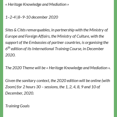
« Her­itage Knowl­edge and Mediation »
1–2‑4 |8–9‑10 decem­ber 2020
Sites & Cités remar­quables, in part­ner­ship with the Min­istry of
Europe and For­eign Affairs, the Min­istry of Cul­ture, with the
sup­port of the Embassies of part­ner coun­tries, is organ­is­ing the
th
6
edi­tion of its Inter­na­tion­al Train­ing Course, in Decem­ber
2020.
The 2020 Theme will be « Her­itage Knowl­edge and Mediation ».
Giv­en the san­i­tary con­text, the 2020 edi­tion will be online (with
Zoom) for 2 hours 30 – ses­sions, the 1, 2, 4, 8, 9 and 10 of
Decem­ber, 2020.
Train­ing Goals