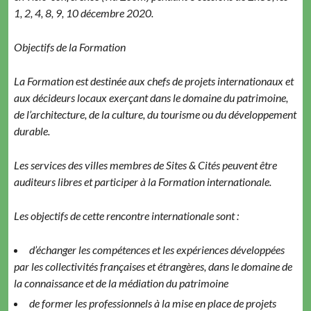
1, 2, 4, 8, 9, 10 décem­bre 2020.
Objec­tifs de la Formation
La For­ma­tion est des­tinée aux chefs de pro­jets inter­na­tionaux et
aux décideurs locaux exerçant dans le domaine du pat­ri­moine,
de l’architecture, de la cul­ture, du tourisme ou du développe­ment
durable.
Les ser­vices des villes mem­bres de Sites & Cités peu­vent être
audi­teurs libres et par­ticiper à la For­ma­tion internationale.
Les objec­tifs de cette ren­con­tre inter­na­tionale sont :
d’échang­er les com­pé­tences et les expéri­ences dévelop­pées
par les col­lec­tiv­ités français­es et étrangères, dans le domaine de
la con­nais­sance et de la médi­a­tion du patrimoine
de for­mer les pro­fes­sion­nels à la mise en place de pro­jets