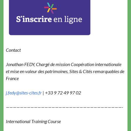
Con­tact
Jonathan FEDY, Chargé de mis­sion Coopéra­tion inter­na­tionale
et mise en valeur des pat­ri­moines, Sites & Cités remar­quables de
France
j.fedy@sites-cites.fr
| +33 9 72 49 97 02
—————————————————————————————————-
Inter­na­tion­al Train­ing Course