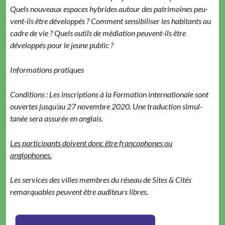
Quels nou­veaux espaces hybrides autour des pat­ri­moines peu­
vent-ils être dévelop­pés ? Com­ment sen­si­bilis­er les habi­tants au
cadre de vie ? Quels out­ils de médi­a­tion peu­vent-ils être
dévelop­pés pour le jeune public ?
Infor­ma­tions pratiques
Con­di­tions : Les inscrip­tions à la For­ma­tion inter­na­tionale sont
ouvertes jusqu’au 27 novem­bre 2020. Une tra­duc­tion simul­
tanée sera assurée en anglais.
Les par­tic­i­pants doivent donc être fran­coph­o­nes ou
anglophones.
Les ser­vices des villes mem­bres du réseau de Sites & Cités
remar­quables peu­vent être audi­teurs libres.