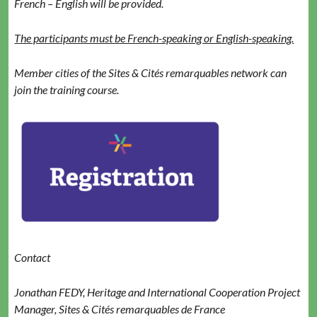
French – Eng­lish will be provided.
The par­tic­i­pants must be French-speak­ing or English-speaking.
Mem­ber cities of the Sites & Cités remar­quables net­work can
join the train­ing course.
Con­tact
Jonathan FEDY, Her­itage and Inter­na­tion­al Coop­er­a­tion Project
Man­ag­er, Sites & Cités remar­quables de France