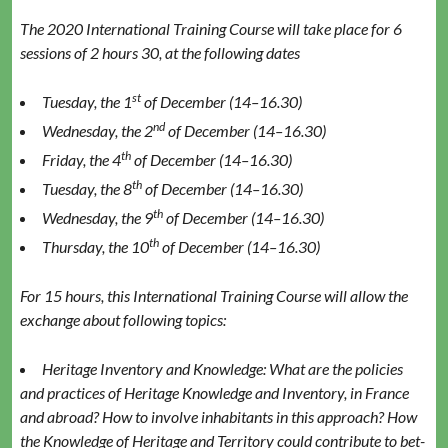
The 2020 Inter­na­tion­al Train­ing Course will take place for 6
ses­sions of 2 hours 30, at the fol­low­ing dates
st
Tues­day, the 1
of Decem­ber (14–16.30)
nd
Wednes­day, the 2
of Decem­ber (14–16.30)
th
Fri­day, the 4
of Decem­ber (14–16.30)
th
Tues­day, the 8
of Decem­ber (14–16.30)
th
Wednes­day, the 9
of Decem­ber (14–16.30)
th
Thurs­day, the 10
of Decem­ber (14–16.30)
For 15 hours, this Inter­na­tion­al Train­ing Course will allow the
exchange about fol­low­ing topics:
Her­itage Inven­to­ry and Knowl­edge: What are the poli­cies
and prac­tices of Her­itage Knowl­edge and Inven­to­ry, in France
and abroad? How to involve inhab­i­tants in this approach? How
the Knowl­edge of Her­itage and Ter­ri­to­ry could con­tribute to bet­