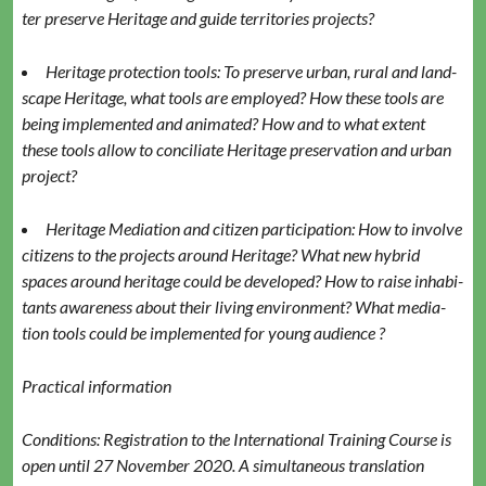
ter pre­serve Her­itage and guide ter­ri­to­ries projects?
Her­itage pro­tec­tion tools: To pre­serve urban, rur­al and land­
scape Her­itage, what tools are employed? How these tools are
being imple­ment­ed and ani­mat­ed? How and to what extent
these tools allow to con­cil­i­ate Her­itage preser­va­tion and urban
project?
Her­itage Medi­a­tion and cit­i­zen par­tic­i­pa­tion: How to involve
cit­i­zens to the projects around Her­itage? What new hybrid
spaces around her­itage could be devel­oped? How to raise inhab­i­
tants aware­ness about their liv­ing envi­ron­ment? What medi­a­
tion tools could be imple­ment­ed for young audience ?
Prac­ti­cal information
Con­di­tions: Reg­is­tra­tion to the Inter­na­tion­al Train­ing Course is
open until 27 Novem­ber 2020. A simul­ta­ne­ous trans­la­tion