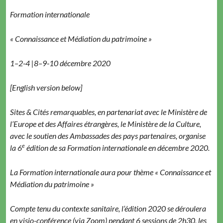
For­ma­tion internationale
« Con­nais­sance et Médi­a­tion du patrimoine »
1–2‑4 |8–9‑10 décem­bre 2020
[Eng­lish ver­sion below]
Sites & Cités remar­quables, en parte­nar­i­at avec le Min­istère de
l’Europe et des Affaires étrangères, le Min­istère de la Cul­ture,
avec le sou­tien des Ambas­sades des pays parte­naires, organ­ise
e
la 6
édi­tion de sa For­ma­tion inter­na­tionale en décem­bre 2020.
La For­ma­tion inter­na­tionale aura pour thème « Con­nais­sance et
Médi­a­tion du patrimoine »
Compte tenu du con­texte san­i­taire, l’édition 2020 se déroulera
en visio-con­férence (via Zoom) pen­dant 6 ses­sions de 2h30, les