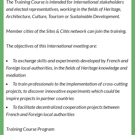
The Train­ing Course is intend­ed for inter­na­tion­al stake­hold­ers
and elect­ed rep­re­sen­ta­tives, work­ing in the fields of Her­itage,
Archi­tec­ture, Cul­ture, Tourism or Sus­tain­able Development.
Mem­ber cities of the Sites & Cités net­work can join the training.
The objec­tives of this Inter­na­tion­al meet­ing are:
To exchange skills and exper­i­ments devel­oped by French and
For­eign local author­i­ties, in the fields of Her­itage knowl­edge and
mediation
To train pro­fes­sion­als to the imple­men­ta­tion of cross-cut­ting
projects, to dis­cov­er inno­v­a­tive exper­i­ments which could be
inspire projects in part­ner countries
To facil­i­tate decen­tral­ized coop­er­a­tion projects between
French and For­eign local authorities
Train­ing Course Program