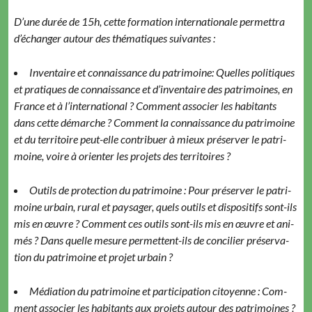
D’une durée de 15h, cette for­ma­tion inter­na­tionale per­me­t­tra
d’échanger autour des thé­ma­tiques suivantes :
Inven­taire et con­nais­sance du pat­ri­moine: Quelles poli­tiques
et pra­tiques de con­nais­sance et d’inventaire des pat­ri­moines, en
France et à l’international ? Com­ment associ­er les habi­tants
dans cette démarche ? Com­ment la con­nais­sance du pat­ri­moine
et du ter­ri­toire peut-elle con­tribuer à mieux préserv­er le pat­ri­
moine, voire à ori­en­ter les pro­jets des territoires ?
Out­ils de pro­tec­tion du pat­ri­moine : Pour préserv­er le pat­ri­
moine urbain, rur­al et paysager, quels out­ils et dis­posi­tifs sont-ils
mis en œuvre ? Com­ment ces out­ils sont-ils mis en œuvre et ani­
més ? Dans quelle mesure per­me­t­tent-ils de con­cili­er préser­va­
tion du pat­ri­moine et pro­jet urbain ?
Médi­a­tion du pat­ri­moine et par­tic­i­pa­tion citoyenne : Com­
ment associ­er les habi­tants aux pro­jets autour des pat­ri­moines ?