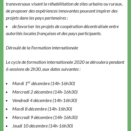
trans­ver­saux visant la réha­bil­i­ta­tion de sites urbains ou ruraux,
de pro­pos­er des expéri­ences inno­vantes pou­vant inspir­er des
pro­jets dans les pays partenaires ;
de favoris­er les pro­jets de coopéra­tion décen­tral­isée entre
autorités locales français­es et des pays participants.
Déroulé de la For­ma­tion internationale
Le cycle de for­ma­tion inter­na­tionale 2020 se déroulera pen­dant
6 ses­sions de 2h30, aux dates suivantes :
er
Mar­di 1
décem­bre (14h-16h30)
Mer­cre­di 2 décem­bre (14h-16h30)
Ven­dre­di 4 décem­bre (14h-16h30)
Mar­di 8 décem­bre (14h-16h30)
Mer­cre­di 9 décem­bre (14h-16h30)
Jeu­di 10 décem­bre (14h-16h30)