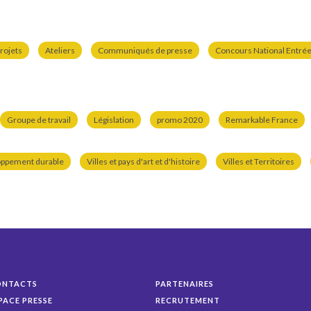
rojets
Ateliers
Communiqués de presse
Concours National Entrées
Groupe de travail
Législation
promo 2020
Remarkable France
oppement durable
Villes et pays d'art et d'histoire
Villes et Territoires
ONTACTS
PARTENAIRES
PACE PRESSE
RECRUTEMENT