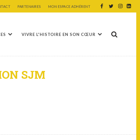
NTACT
PARTENAIRES
MON ESPACE ADHÉRENT
CES
VIVRE L'HISTOIRE EN SON CŒUR
ION SJM