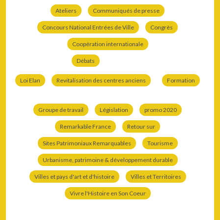
Ateliers
Communiqués de presse
Concours National Entrées de Ville
Congrès
Coopération internationale
Débats
Loi Elan
Revitalisation des centres anciens
Formation
Groupe de travail
Législation
promo 2020
Remarkable France
Retour sur
Sites Patrimoniaux Remarquables
Tourisme
Urbanisme, patrimoine & développement durable
Villes et pays d'art et d'histoire
Villes et Territoires
Vivre l'Histoire en Son Coeur