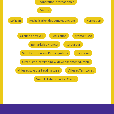
Coopération internationale
Débats
Loi Elan
Revitalisation des centres anciens
Formation
Groupe de travail
Législation
promo 2020
Remarkable France
Retour sur
Sites Patrimoniaux Remarquables
Tourisme
Urbanisme, patrimoine & développement durable
Villes et pays d'art et d'histoire
Villes et Territoires
Vivre l'Histoire en Son Coeur