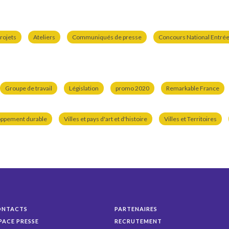
rojets
Ateliers
Communiqués de presse
Concours National Entrées
Groupe de travail
Législation
promo 2020
Remarkable France
oppement durable
Villes et pays d'art et d'histoire
Villes et Territoires
ONTACTS
PARTENAIRES
PACE PRESSE
RECRUTEMENT