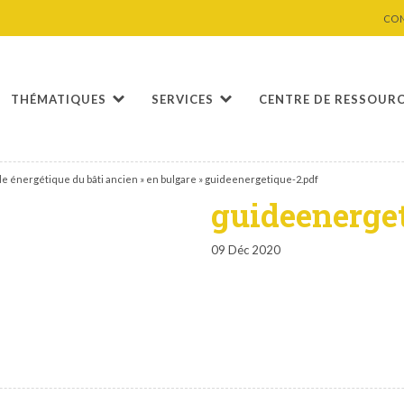
CO
THÉMATIQUES
SERVICES
CENTRE DE RESSOUR
e énergétique du bâti ancien » en bulgare
»
guideenergetique-2.pdf
guideenerget
09 Déc 2020