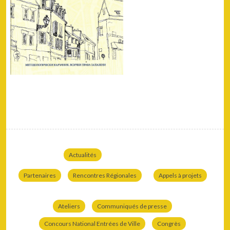
Actualités
Partenaires
Rencontres Régionales
Appels à projets
Ateliers
Communiqués de presse
Concours National Entrées de Ville
Congrès