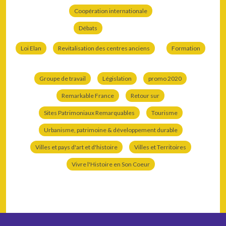
Coopération internationale
Débats
Loi Elan
Revitalisation des centres anciens
Formation
Groupe de travail
Législation
promo 2020
Remarkable France
Retour sur
Sites Patrimoniaux Remarquables
Tourisme
Urbanisme, patrimoine & développement durable
Villes et pays d'art et d'histoire
Villes et Territoires
Vivre l'Histoire en Son Coeur