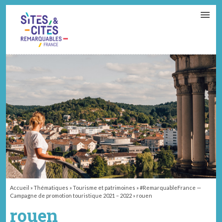
CONTACT
PARTENAIRES
MON ESPACE ADHÉRENT
Accueil
»
Thématiques
»
Tourisme et patrimoines
»
#RemarquableFrance —
Campagne de promotion touristique 2021 – 2022
»
rouen
rouen