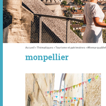
Accueil
»
Thématiques
»
Tourisme et patrimoines
»
#RemarquableFr
monpellier