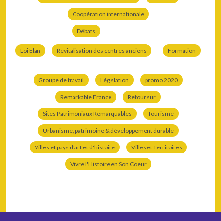
Coopération internationale
Débats
Loi Elan
Revitalisation des centres anciens
Formation
Groupe de travail
Législation
promo 2020
Remarkable France
Retour sur
Sites Patrimoniaux Remarquables
Tourisme
Urbanisme, patrimoine & développement durable
Villes et pays d'art et d'histoire
Villes et Territoires
Vivre l'Histoire en Son Coeur