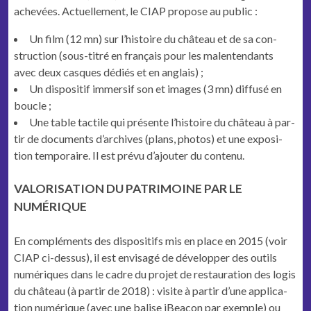
achevées.
Actuelle­ment, le CIAP pro­pose au public :
Un film (12 mn) sur l’histoire du château et de sa con­
struc­tion (sous-titré en français pour les malen­ten­dants
avec deux casques dédiés et en anglais) ;
Un dis­posi­tif immer­sif son et images (3 mn) dif­fusé en
boucle ;
Une table tac­tile qui présente l’histoire du château à par­
tir de doc­u­ments d’archives (plans, pho­tos) et une expo­si­
tion tem­po­raire. Il est prévu d’ajouter du contenu.
VALORISATION DU PATRIMOINE PAR LE
NUMÉRIQUE
En com­plé­ments des dis­posi­tifs mis en place en 2015 (voir
CIAP ci-dessus), il est envis­agé de dévelop­per des out­ils
numériques dans le cadre du pro­jet de restau­ra­tion des logis
du château (à par­tir de 2018) : vis­ite à par­tir d’une appli­ca­
tion numérique (avec une balise iBea­con par exem­ple) ou