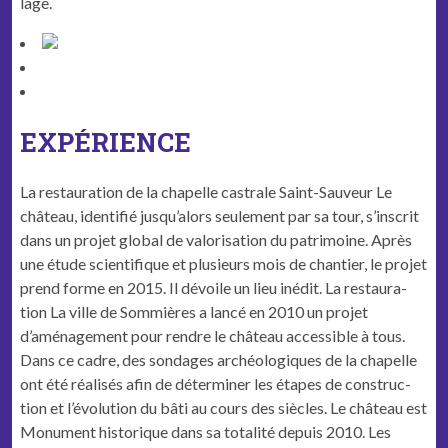
lage.
EXPÉRIENCE
La restau­ra­tion de la chapelle cas­trale Saint-Sauveur
Le
château, iden­ti­fié jusqu’alors seule­ment par sa tour, s’inscrit
dans un pro­jet glob­al de val­ori­sa­tion du pat­ri­moine. Après
une étude sci­en­tifique et plusieurs mois de chantier, le pro­jet
prend forme en 2015. Il dévoile un lieu inédit.
La restau­ra­
tion
La ville de Som­mières a lancé en 2010 un pro­jet
d’aménagement pour ren­dre le château acces­si­ble à tous.
Dans ce cadre, des sondages archéologiques de la chapelle
ont été réal­isés afin de déter­min­er les étapes de con­struc­
tion et l’évolution du bâti au cours des siècles.
Le château est
Mon­u­ment his­torique dans sa total­ité depuis 2010. Les