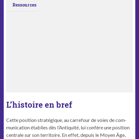
Ressources
L’histoire en bref
Cette posi­tion stratégique, au car­refour de voies de com­
mu­ni­ca­tion établies dès l’Antiquité, lui con­fère une posi­tion
cen­trale sur son ter­ri­toire. En effet, depuis le Moyen Âge,