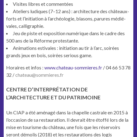
Vis­ites libres et commentées
Ate­liers ludiques (7–12 ans) : archi­tec­ture des châteaux-
forts et l’initiation à l’archéologie, bla­sons, parures médié­
vales, calligraphie.
Jeu de piste et expo­si­tion numérique dans le cadre des
500 ans de la Réforme protestante.
Ani­ma­tions esti­vales : ini­ti­a­tion au tir à l’arc, soirées
grands jeux en bois, soirées seri­ous game.
Horaires et infos :
www.chateau-sommieres.fr
/ 04 66 53 78
32 /
chateau@sommieres.fr
CENTRE D’INTERPRÉTATION DE
L’ARCHITECTURE ET DU PATRIMOINE
Un CIAP a été amé­nagé dans la chapelle cas­trale en 2015 à
l’occasion de sa restau­ra­tion. Il devrait être étof­fé lors de la
mise en tourisme du château, une fois que les réser­voirs
seront démo­lis (2018) et les restau­ra­tions des logis