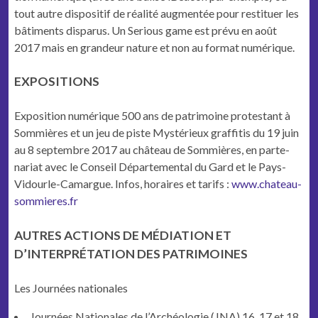
tout autre dis­posi­tif de réal­ité aug­men­tée pour restituer les
bâti­ments disparus.
Un Seri­ous game est prévu en août
2017 mais en grandeur nature et non au for­mat numérique.
EXPOSITIONS
Expo­si­tion numérique 500 ans de pat­ri­moine protes­tant à
Som­mières et un jeu de piste Mys­térieux graf­fi­tis du 19 juin
au 8 sep­tem­bre 2017 au château de Som­mières, en parte­
nar­i­at avec le Con­seil Départe­men­tal du Gard et le Pays-
Vidourle-Camargue.
Infos, horaires et tar­ifs :
www.chateau-
sommieres.fr
AUTRES ACTIONS DE MÉDIATION ET
D’INTERPRÉTATION DES PATRIMOINES
Les Journées nationales
Journées Nationales de l’Archéologie (JNA) 16, 17 et 18