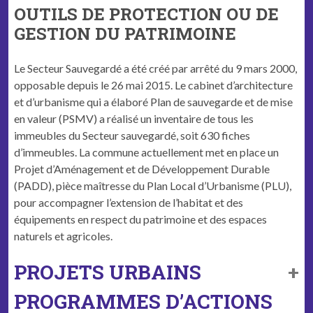
OUTILS DE PROTECTION OU DE
GESTION DU PATRIMOINE
Le Secteur Sauve­g­ardé a été créé par arrêté du 9 mars 2000,
oppos­able depuis le 26 mai 2015. Le cab­i­net d’architecture
et d’urbanisme qui a élaboré Plan de sauve­g­arde et de mise
en valeur (PSMV) a réal­isé un inven­taire de tous les
immeubles du Secteur sauve­g­ardé, soit 630 fich­es
d’immeubles.
La com­mune actuelle­ment met en place un
Pro­jet d’Aménagement et de Développe­ment Durable
(PADD), pièce maîtresse du Plan Local d’Urbanisme (PLU),
pour accom­pa­g­n­er l’extension de l’habitat et des
équipements en respect du pat­ri­moine et des espaces
naturels et agricoles.
PROJETS URBAINS
PROGRAMMES D’ACTIONS