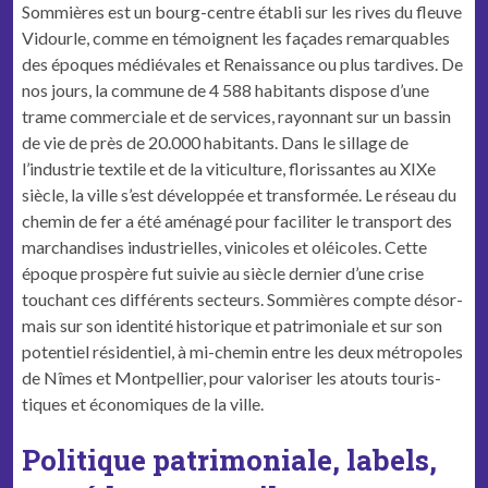
Som­mières est un bourg-cen­tre établi sur les rives du fleuve
Vidourle, comme en témoignent les façades remar­quables
des épo­ques médié­vales et Renais­sance ou plus tar­dives. De
nos jours, la com­mune de 4 588 habi­tants dis­pose d’une
trame com­mer­ciale et de ser­vices, ray­on­nant sur un bassin
de vie de près de 20.000 habitants. Dans le sil­lage de
l’industrie tex­tile et de la viti­cul­ture, floris­santes au XIXe
siè­cle, la ville s’est dévelop­pée et trans­for­mée. Le réseau du
chemin de fer a été amé­nagé pour faciliter le trans­port des
marchan­dis­es indus­trielles, vini­coles et oléi­coles. Cette
époque prospère fut suiv­ie au siè­cle dernier d’une crise
touchant ces dif­férents secteurs. Som­mières compte désor­
mais sur son iden­tité his­torique et pat­ri­mo­ni­ale et sur son
poten­tiel rési­den­tiel, à mi-chemin entre les deux métrop­o­les
de Nîmes et Mont­pel­li­er, pour val­oris­er les atouts touris­
tiques et économiques de la ville.
Politique patrimoniale, labels,