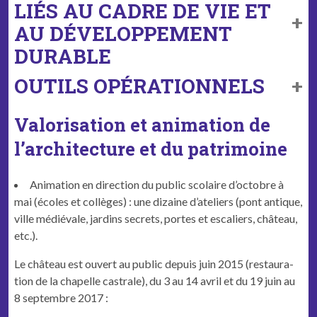
LIÉS AU CADRE DE VIE ET
AU DÉVELOPPEMENT
DURABLE
OUTILS OPÉRATIONNELS
Valorisation et animation de
l’architecture et du patrimoine
Ani­ma­tion en direc­tion du pub­lic sco­laire d’octobre à
mai (écoles et col­lèges) : une dizaine d’ateliers (pont antique,
ville médié­vale, jardins secrets, portes et escaliers, château,
etc.).
Le château est ouvert au pub­lic depuis juin 2015 (restau­ra­
tion de la chapelle cas­trale), du 3 au 14 avril et du 19 juin au
8 sep­tem­bre 2017 :