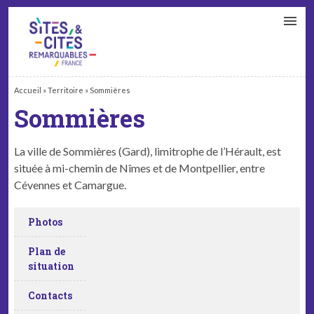
CONTACT
PARTENAIRES
MON ESPACE ADHÉRENT
Accueil
»
Territoire
»
Sommières
Sommières
La ville de Som­mières (Gard), lim­itro­phe de l’Hérault, est
située à mi-chemin de Nîmes et de Mont­pel­li­er, entre
Cévennes et Camargue.
Photos
Plan de
situation
Contacts