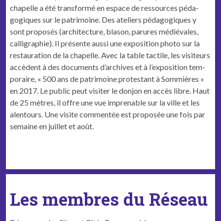
chapelle a été trans­for­mé en espace de ressources péd­a­
gogiques sur le pat­ri­moine. Des ate­liers péd­a­gogiques y
sont pro­posés (archi­tec­ture, bla­son, parures médié­vales,
cal­ligra­phie). Il présente aus­si une expo­si­tion pho­to sur la
restau­ra­tion de la chapelle. Avec la table tac­tile, les vis­i­teurs
accè­dent à des doc­u­ments d’archives et à l’exposition tem­
po­raire, « 500 ans de pat­ri­moine protes­tant à Som­mières »
en 2017.
Le pub­lic peut vis­iter le don­jon en accès libre. Haut
de 25 mètres, il offre une vue impren­able sur la ville et les
alentours.
Une vis­ite com­men­tée est pro­posée une fois par
semaine en juil­let et août.
Les membres du Réseau