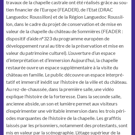
travaux de la chapelle cas­trale ont été réal­isés grâce au sou­
tien financier de l’Europe (FEADER), de l’Etat (DRAC
Langue­doc Rous­sil­lon) et de la Région Langue­doc Rous­sil­
lon, dans le cadre du pro­jet de con­ser­va­tion et de mise en
valeur de la chapelle du château de Som­mières (FEADER :
dis­posi­tif d’aide n°323 du pro­gramme européen de
développe­ment rur­al au titre de la préser­va­tion et mise en
valeur du pat­ri­moine culturel).
L’ouverture d’un espace
d’interprétation et d’immersion
Aujourd’hui, la chapelle
restau­rée ouvre un espace sup­plé­men­taire à la vis­ite du
château en famille. Le pub­lic décou­vre un espace inter­pré­
tatif et immer­sif inédit sur l’histoire de la ville et du château.
Au rez-de-chaussée, dans la pre­mière salle, une vidéo
explique l’histoire de la forter­esse. Dans la sec­onde salle,
anci­enne abside, un son et lumière per­met aux vis­i­teurs
d’expérimenter une véri­ta­ble immer­sion dans les trois péri­
odes mar­quantes de l’histoire de la chapelle. Les graf­fi­tis
lais­sés par les pris­on­niers, notam­ment des protes­tants, sont
mis en valeur par la scénographie.
L’étage supérieur de la