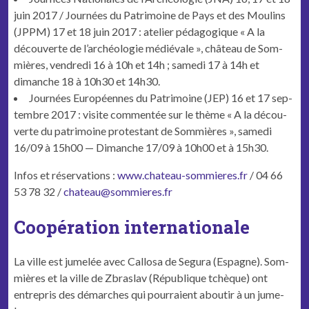
juin 2017 / Journées du Pat­ri­moine de Pays et des Moulins
(JPPM) 17 et 18 juin 2017 : ate­lier péd­a­gogique « A la
décou­verte de l’archéologie médié­vale », château de Som­
mières, ven­dre­di 16 à 10h et 14h ; same­di 17 à 14h et
dimanche 18 à 10h30 et 14h30.
Journées Européennes du Pat­ri­moine (JEP) 16 et 17 sep­
tem­bre 2017 : vis­ite com­men­tée sur le thème « A la décou­
verte du pat­ri­moine protes­tant de Som­mières », same­di
16/09 à 15h00 — Dimanche 17/09 à 10h00 et à 15h30.
Infos et réser­va­tions :
www.chateau-sommieres.fr
/ 04 66
53 78 32 /
chateau@sommieres.fr
Coopération internationale
La ville est jumelée avec Cal­losa de Segu­ra (Espagne).
Som­
mières et la ville de Zbraslav (République tchèque) ont
entre­pris des démarch­es qui pour­raient aboutir à un jume­