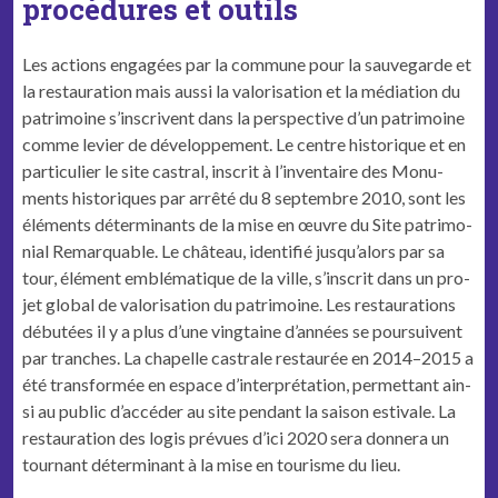
procédures et outils
Les actions engagées par la com­mune pour la sauve­g­arde et
la restau­ra­tion mais aus­si la val­ori­sa­tion et la médi­a­tion du
pat­ri­moine s’inscrivent dans la per­spec­tive d’un pat­ri­moine
comme levi­er de développement. Le cen­tre his­torique et en
par­ti­c­uli­er le site cas­tral, inscrit à l’inventaire des Mon­u­
ments his­toriques par arrêté du 8 sep­tem­bre 2010, sont les
élé­ments déter­mi­nants de la mise en œuvre du Site pat­ri­mo­
ni­al Remarquable. Le château, iden­ti­fié jusqu’alors par sa
tour, élé­ment emblé­ma­tique de la ville, s’inscrit dans un pro­
jet glob­al de val­ori­sa­tion du pat­ri­moine. Les restau­ra­tions
débutées il y a plus d’une ving­taine d’années se pour­suiv­ent
par tranch­es. La chapelle cas­trale restau­rée en 2014–2015 a
été trans­for­mée en espace d’interprétation, per­me­t­tant ain­
si au pub­lic d’accéder au site pen­dant la sai­son esti­vale. La
restau­ra­tion des logis prévues d’ici 2020 sera don­nera un
tour­nant déter­mi­nant à la mise en tourisme du lieu.