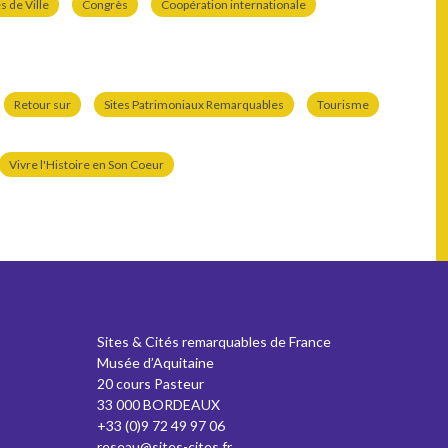
 de Ville
Congrès
Coopération internationale
Retour sur
Sites Patrimoniaux Remarquables
Tourisme
Vivre l'Histoire en Son Coeur
Sites & Cités remarquables de France
Musée d’Aquitaine
20 cours Pasteur
33 000 BORDEAUX
+33 (0)9 72 49 97 06
reseau@sites-cites.fr