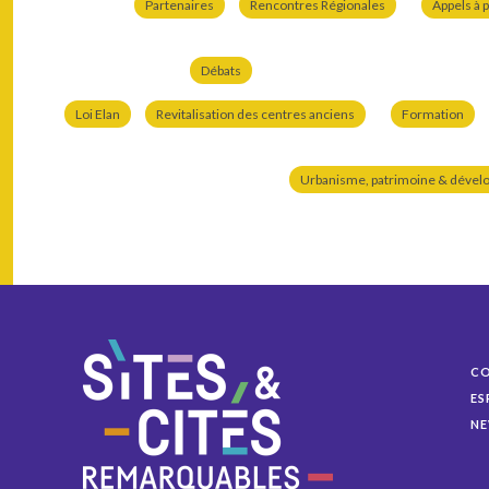
Partenaires
Rencontres Régionales
Appels à p
Débats
Loi Elan
Revitalisation des centres anciens
Formation
Urbanisme, patrimoine & dével
C
ES
NE