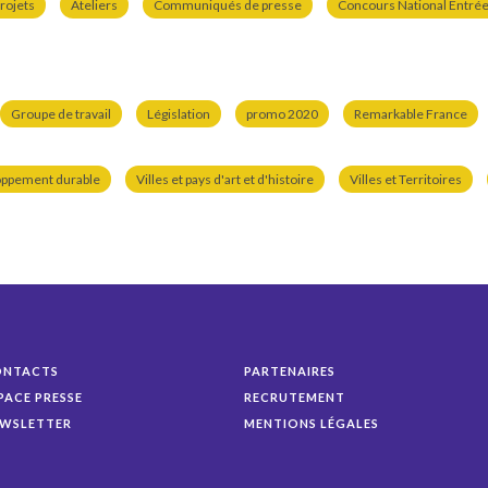
rojets
Ateliers
Communiqués de presse
Concours National Entrées
Groupe de travail
Législation
promo 2020
Remarkable France
oppement durable
Villes et pays d'art et d'histoire
Villes et Territoires
ONTACTS
PARTENAIRES
PACE PRESSE
RECRUTEMENT
WSLETTER
MENTIONS LÉGALES