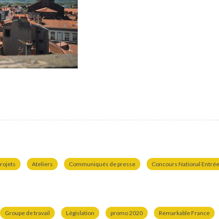
rojets
Ateliers
Communiqués de presse
Concours National Entrées
Groupe de travail
Législation
promo 2020
Remarkable France