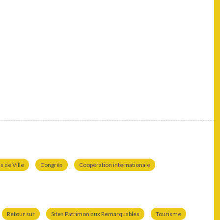
 de Ville
Congrès
Coopération internationale
Retour sur
Sites Patrimoniaux Remarquables
Tourisme