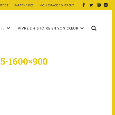
NTACT
PARTENAIRES
MON ESPACE ADHÉRENT
CES
VIVRE L'HISTOIRE EN SON CŒUR
95-1600×900