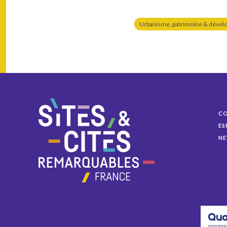
Urbanisme, patrimoine & dével
C
ES
NE