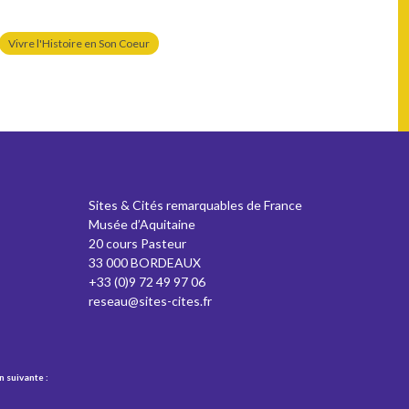
Vivre l'Histoire en Son Coeur
Sites & Cités remarquables de France
Musée d’Aquitaine
20 cours Pasteur
33 000 BORDEAUX
+33 (0)9 72 49 97 06
reseau@sites-cites.fr
n suivante :