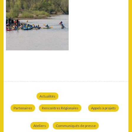
Actualités
Partenaires
Rencontres Régionales
Appels à projets
Ateliers
Communiqués de presse