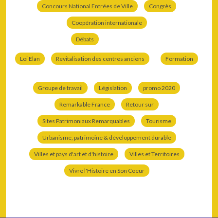
Concours National Entrées de Ville
Congrès
Coopération internationale
Débats
Loi Elan
Revitalisation des centres anciens
Formation
Groupe de travail
Législation
promo 2020
Remarkable France
Retour sur
Sites Patrimoniaux Remarquables
Tourisme
Urbanisme, patrimoine & développement durable
Villes et pays d'art et d'histoire
Villes et Territoires
Vivre l'Histoire en Son Coeur