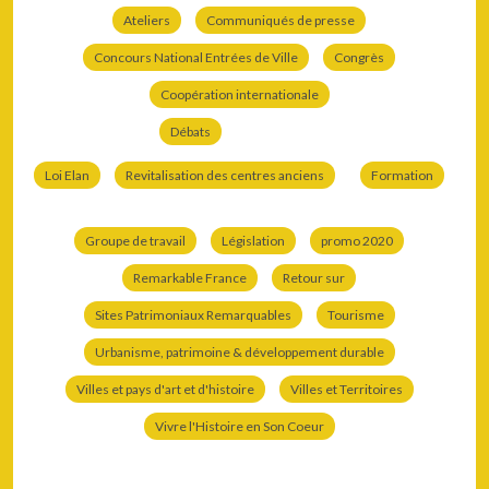
Ateliers
Communiqués de presse
Concours National Entrées de Ville
Congrès
Coopération internationale
Débats
Loi Elan
Revitalisation des centres anciens
Formation
Groupe de travail
Législation
promo 2020
Remarkable France
Retour sur
Sites Patrimoniaux Remarquables
Tourisme
Urbanisme, patrimoine & développement durable
Villes et pays d'art et d'histoire
Villes et Territoires
Vivre l'Histoire en Son Coeur