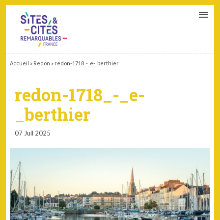
CONTACT
PARTENAIRES
MON ESPACE ADHÉRENT
Accueil
»
Redon
»
redon-1718_-_e-_berthier
redon-1718_-_e-
_berthier
07 Juil 2025