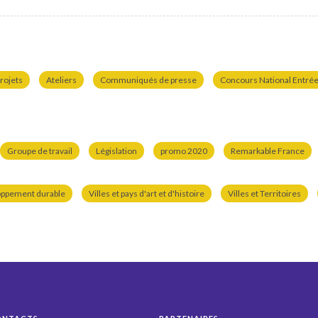
rojets
Ateliers
Communiqués de presse
Concours National Entrées
Groupe de travail
Législation
promo 2020
Remarkable France
oppement durable
Villes et pays d'art et d'histoire
Villes et Territoires