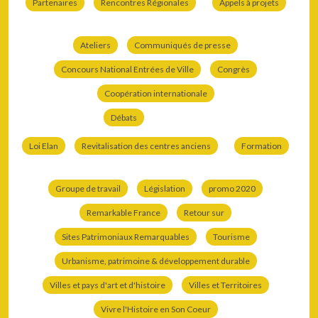
Partenaires
Rencontres Régionales
Appels à projets
Ateliers
Communiqués de presse
Concours National Entrées de Ville
Congrès
Coopération internationale
Débats
Loi Elan
Revitalisation des centres anciens
Formation
Groupe de travail
Législation
promo 2020
Remarkable France
Retour sur
Sites Patrimoniaux Remarquables
Tourisme
Urbanisme, patrimoine & développement durable
Villes et pays d'art et d'histoire
Villes et Territoires
Vivre l'Histoire en Son Coeur