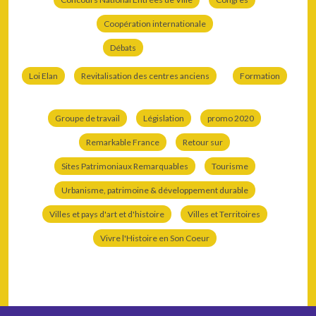
Coopération internationale
Débats
Loi Elan
Revitalisation des centres anciens
Formation
Groupe de travail
Législation
promo 2020
Remarkable France
Retour sur
Sites Patrimoniaux Remarquables
Tourisme
Urbanisme, patrimoine & développement durable
Villes et pays d'art et d'histoire
Villes et Territoires
Vivre l'Histoire en Son Coeur