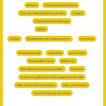
Ateliers
Communiqués de presse
Concours National Entrées de Ville
Congrès
Coopération internationale
Débats
Loi Elan
Revitalisation des centres anciens
Formation
Groupe de travail
Législation
promo 2020
Remarkable France
Retour sur
Sites Patrimoniaux Remarquables
Tourisme
Urbanisme, patrimoine & développement durable
Villes et pays d'art et d'histoire
Villes et Territoires
Vivre l'Histoire en Son Coeur