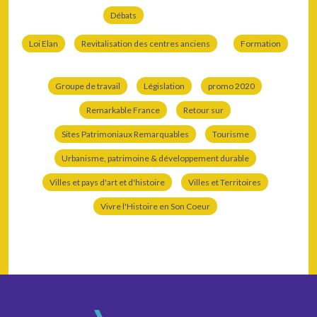
Débats
Loi Elan
Revitalisation des centres anciens
Formation
Groupe de travail
Législation
promo 2020
Remarkable France
Retour sur
Sites Patrimoniaux Remarquables
Tourisme
Urbanisme, patrimoine & développement durable
Villes et pays d'art et d'histoire
Villes et Territoires
Vivre l'Histoire en Son Coeur