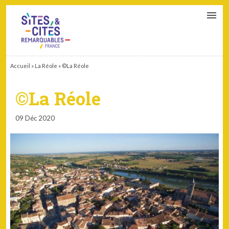
CONTACT
PARTENAIRES
MON ESPACE ADHÉRENT
Accueil
»
La Réole
»
©La Réole
©La Réole
09 Déc 2020