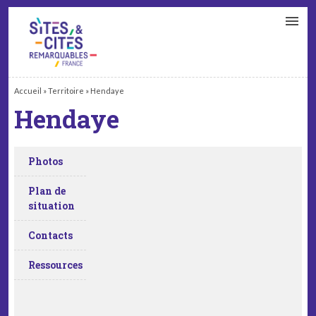
CONTACT
PARTENAIRES
MON ESPACE ADHÉRENT
Accueil
»
Territoire
»
Hendaye
Hendaye
Photos
Plan de
situation
Contacts
Ressources