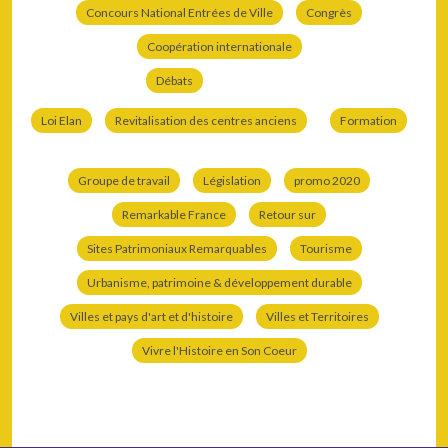
Concours National Entrées de Ville
Congrès
Coopération internationale
Débats
Loi Elan
Revitalisation des centres anciens
Formation
Groupe de travail
Législation
promo 2020
Remarkable France
Retour sur
Sites Patrimoniaux Remarquables
Tourisme
Urbanisme, patrimoine & développement durable
Villes et pays d'art et d'histoire
Villes et Territoires
Vivre l'Histoire en Son Coeur