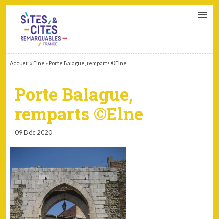
CONTACT
PARTENAIRES
MON ESPACE ADHÉRENT
Accueil
»
Elne
»
Porte Balague, remparts ©Elne
Porte Balague,
remparts ©Elne
09 Déc 2020