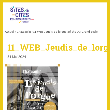
CONTACT
PARTENAIRES
MON ESPACE ADHÉRENT
Accueil
»
Châteaulin
»
11_WEB_Jeudis_de_lorgue_affiche_A3_Grand_copie
11_WEB_Jeudis_de_lorg
31 Mai 2024