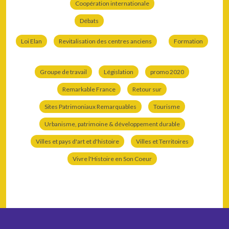
Coopération internationale
Débats
Loi Elan
Revitalisation des centres anciens
Formation
Groupe de travail
Législation
promo 2020
Remarkable France
Retour sur
Sites Patrimoniaux Remarquables
Tourisme
Urbanisme, patrimoine & développement durable
Villes et pays d'art et d'histoire
Villes et Territoires
Vivre l'Histoire en Son Coeur