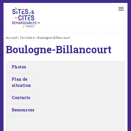
CONTACT
PARTENAIRES
MON ESPACE ADHÉRENT
Accueil
»
Territoire
»
Boulogne-Billancourt
Boulogne-Billancourt
Photos
Plan de
situation
Contacts
Ressources