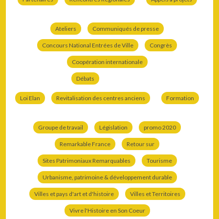
Ateliers
Communiqués de presse
Concours National Entrées de Ville
Congrès
Coopération internationale
Débats
Loi Elan
Revitalisation des centres anciens
Formation
Groupe de travail
Législation
promo 2020
Remarkable France
Retour sur
Sites Patrimoniaux Remarquables
Tourisme
Urbanisme, patrimoine & développement durable
Villes et pays d'art et d'histoire
Villes et Territoires
Vivre l'Histoire en Son Coeur