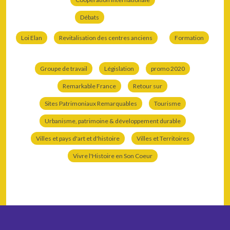
Débats
Loi Elan
Revitalisation des centres anciens
Formation
Groupe de travail
Législation
promo 2020
Remarkable France
Retour sur
Sites Patrimoniaux Remarquables
Tourisme
Urbanisme, patrimoine & développement durable
Villes et pays d'art et d'histoire
Villes et Territoires
Vivre l'Histoire en Son Coeur