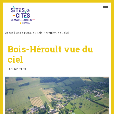
CONTACT
PARTENAIRES
MON ESPACE ADHÉRENT
Accueil
»
Bois-Héroult
»
Bois-Héroult vue du ciel
Bois-Héroult vue du
ciel
09 Déc 2020