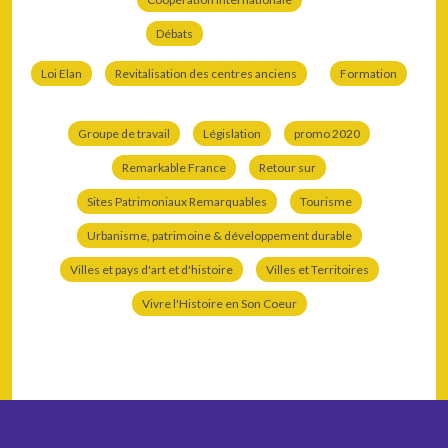
Débats
Loi Elan
Revitalisation des centres anciens
Formation
Groupe de travail
Législation
promo 2020
Remarkable France
Retour sur
Sites Patrimoniaux Remarquables
Tourisme
Urbanisme, patrimoine & développement durable
Villes et pays d'art et d'histoire
Villes et Territoires
Vivre l'Histoire en Son Coeur