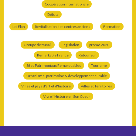
Coopération internationale
Débats
Loi Elan
Revitalisation des centres anciens
Formation
Groupe de travail
Législation
promo 2020
Remarkable France
Retour sur
Sites Patrimoniaux Remarquables
Tourisme
Urbanisme, patrimoine & développement durable
Villes et pays d'art et d'histoire
Villes et Territoires
Vivre l'Histoire en Son Coeur