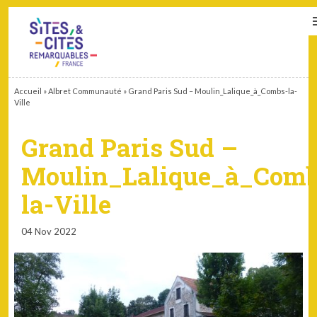
CONTACT
PARTENAIRES
MON ESPACE ADHÉRENT
Accueil
»
Albret Communauté
»
Grand Paris Sud – Moulin_Lalique_à_Combs-la-
Ville
Grand Paris Sud –
Moulin_Lalique_à_Comb
la-Ville
04 Nov 2022