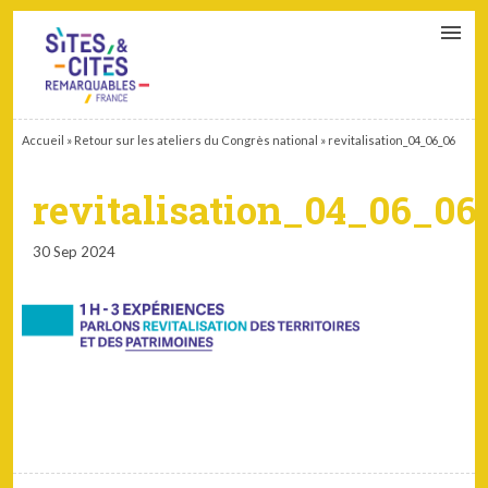
CONTACT
PARTENAIRES
MON ESPACE ADHÉRENT
Accueil
»
Retour sur les ateliers du Congrès national
»
revitalisation_04_06_06
revitalisation_04_06_06
30 Sep 2024