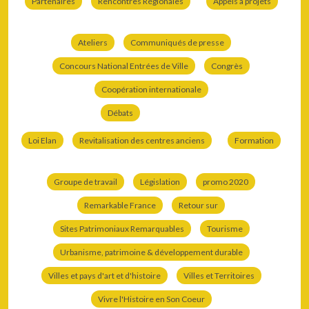
Partenaires
Rencontres Régionales
Appels à projets
Ateliers
Communiqués de presse
Concours National Entrées de Ville
Congrès
Coopération internationale
Débats
Loi Elan
Revitalisation des centres anciens
Formation
Groupe de travail
Législation
promo 2020
Remarkable France
Retour sur
Sites Patrimoniaux Remarquables
Tourisme
Urbanisme, patrimoine & développement durable
Villes et pays d'art et d'histoire
Villes et Territoires
Vivre l'Histoire en Son Coeur