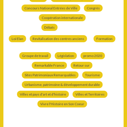
Concours National Entrées de Ville
Congrès
Coopération internationale
Débats
Loi Elan
Revitalisation des centres anciens
Formation
Groupe de travail
Législation
promo 2020
Remarkable France
Retour sur
Sites Patrimoniaux Remarquables
Tourisme
Urbanisme, patrimoine & développement durable
Villes et pays d'art et d'histoire
Villes et Territoires
Vivre l'Histoire en Son Coeur