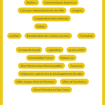
Ateliers
Communiqués de presse
Concours National Entrées de Ville
Congrès
Coopération internationale
Débats
Loi Elan
Revitalisation des centres anciens
Formation
Groupe de travail
Législation
promo 2020
Remarkable France
Retour sur
Sites Patrimoniaux Remarquables
Tourisme
Urbanisme, patrimoine & développement durable
Villes et pays d'art et d'histoire
Villes et Territoires
Vivre l'Histoire en Son Coeur