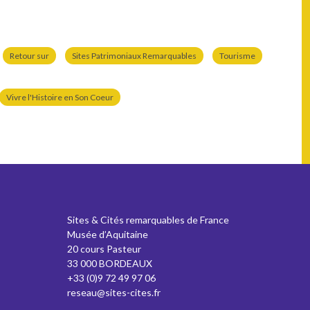
Retour sur
Sites Patrimoniaux Remarquables
Tourisme
Vivre l'Histoire en Son Coeur
Sites & Cités remarquables de France
Musée d’Aquitaine
20 cours Pasteur
33 000 BORDEAUX
+33 (0)9 72 49 97 06
reseau@sites-cites.fr