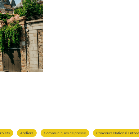
rojets
Ateliers
Communiqués de presse
Concours National Entrées