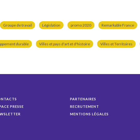
Groupe de travail
Législation
promo 2020
Remarkable France
oppement durable
Villes et pays d'art et d'histoire
Villes et Territoires
ONTACTS
PARTENAIRES
PACE PRESSE
RECRUTEMENT
WSLETTER
MENTIONS LÉGALES