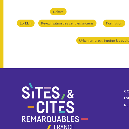
Débats
Loi Elan
Revitalisation des centres anciens
Formation
Urbanisme, patrimoine & dével
C
ES
NE