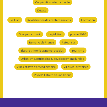
Coopération internationale
Débats
Loi Elan
Revitalisation des centres anciens
Formation
Groupe de travail
Législation
promo 2020
Remarkable France
Retour sur
Sites Patrimoniaux Remarquables
Tourisme
Urbanisme, patrimoine & développement durable
Villes et pays d'art et d'histoire
Villes et Territoires
Vivre l'Histoire en Son Coeur