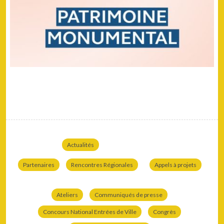
Actualités
Partenaires
Rencontres Régionales
Appels à projets
Ateliers
Communiqués de presse
Concours National Entrées de Ville
Congrès