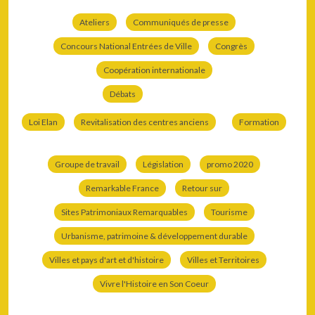
Ateliers
Communiqués de presse
Concours National Entrées de Ville
Congrès
Coopération internationale
Débats
Loi Elan
Revitalisation des centres anciens
Formation
Groupe de travail
Législation
promo 2020
Remarkable France
Retour sur
Sites Patrimoniaux Remarquables
Tourisme
Urbanisme, patrimoine & développement durable
Villes et pays d'art et d'histoire
Villes et Territoires
Vivre l'Histoire en Son Coeur