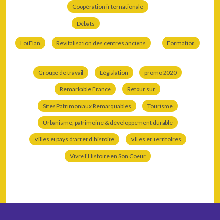
Coopération internationale
Débats
Loi Elan
Revitalisation des centres anciens
Formation
Groupe de travail
Législation
promo 2020
Remarkable France
Retour sur
Sites Patrimoniaux Remarquables
Tourisme
Urbanisme, patrimoine & développement durable
Villes et pays d'art et d'histoire
Villes et Territoires
Vivre l'Histoire en Son Coeur