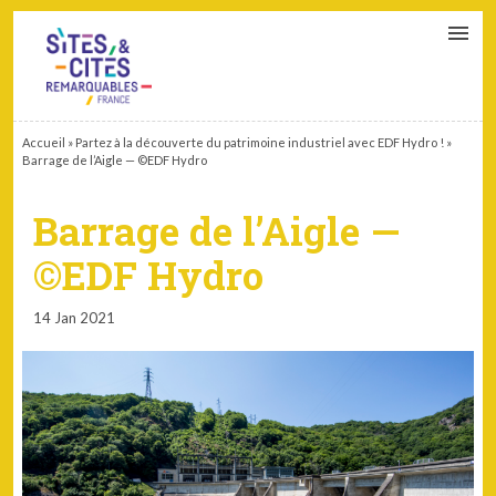
CONTACT
PARTENAIRES
MON ESPACE ADHÉRENT
Accueil
»
Partez à la découverte du patrimoine industriel avec EDF Hydro !
»
Barrage de l’Aigle — ©EDF Hydro
Barrage de l’Aigle —
©EDF Hydro
14 Jan 2021