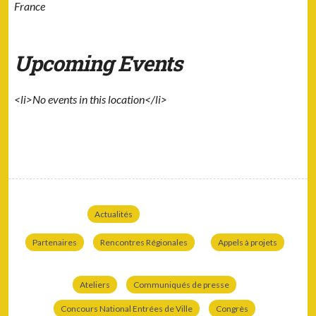
France
Upcoming Events
<li>No events in this location</li>
Actualités
Partenaires
Rencontres Régionales
Appels à projets
Ateliers
Communiqués de presse
Concours National Entrées de Ville
Congrès