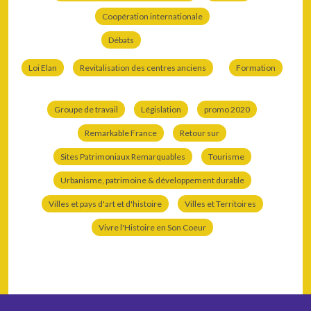
Coopération internationale
Débats
Loi Elan
Revitalisation des centres anciens
Formation
Groupe de travail
Législation
promo 2020
Remarkable France
Retour sur
Sites Patrimoniaux Remarquables
Tourisme
Urbanisme, patrimoine & développement durable
Villes et pays d'art et d'histoire
Villes et Territoires
Vivre l'Histoire en Son Coeur