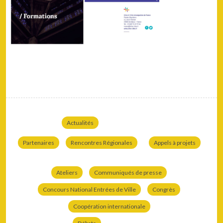
Actualités
Partenaires
Rencontres Régionales
Appels à projets
Ateliers
Communiqués de presse
Concours National Entrées de Ville
Congrès
Coopération internationale