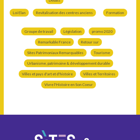
Débats
Loi Elan
Revitalisation des centres anciens
Formation
Groupe de travail
Législation
promo 2020
Remarkable France
Retour sur
Sites Patrimoniaux Remarquables
Tourisme
Urbanisme, patrimoine & développement durable
Villes et pays d'art et d'histoire
Villes et Territoires
Vivre l'Histoire en Son Coeur