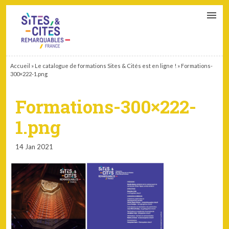
CONTACT
PARTENAIRES
MON ESPACE ADHÉRENT
Accueil
»
Le catalogue de formations Sites & Cités est en ligne !
»
Formations-
300×222-1.png
Formations-300×222-
1.png
14 Jan 2021