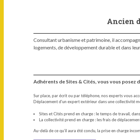
Ancien d
Consultant urbanisme et patrimoine, il accompagne
logements, de développement durable et dans leurs a
Adhérents de Sites & Cités, vous vous posez d
Sur place, par écrit ou par télé­phone, nos experts vous acco
Déplace­ment d’un expert extérieur dans une col­lec­tiv­ité 
Sites et Cités prend en charge : le temps de tra­vail, dan
La col­lec­tiv­ité prend en charge : les frais de déplace­
Au-delà de ce qu’il aura été con­clu, la prise en charge inco