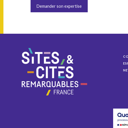
Demander son expertise
C
ES
NE