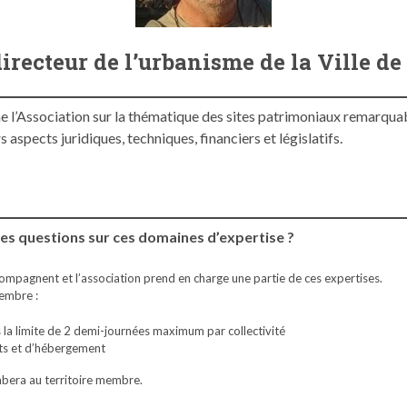
irecteur de l’urbanisme de la Ville d
 l’Association sur la thématique des sites patrimoniaux remarqua
spects juridiques, techniques, financiers et législatifs.
es ques­tions sur ces domaines d’expertise ?
mpagnent et l’as­so­ci­a­tion prend en charge une par­tie de ces expertises.
membre :
s la lim­ite de 2 demi-journées max­i­mum par collectivité
ments et d’hébergement
mbera au ter­ri­toire membre.