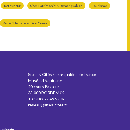
Retour sur
Sites Patrimoniaux Remarquables
Tourisme
Vivre l'Histoire en Son Coeur
Sites & Cités remarquables de France
Musée d’Aquitaine
20 cours Pasteur
33 000 BORDEAUX
+33 (0)9 72 49 97 06
reseau@sites-cites.fr
n suivante :