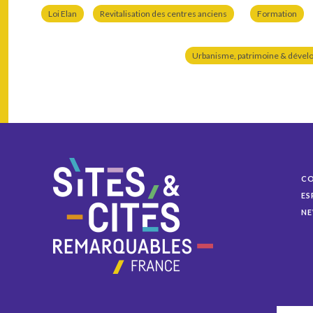
Loi Elan
Revitalisation des centres anciens
Formation
Urbanisme, patrimoine & dével
C
ES
NE