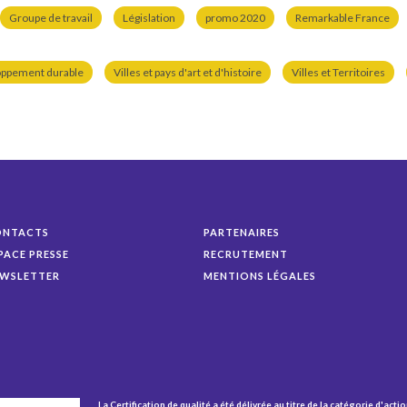
Groupe de travail
Législation
promo 2020
Remarkable France
oppement durable
Villes et pays d'art et d'histoire
Villes et Territoires
ONTACTS
PARTENAIRES
PACE PRESSE
RECRUTEMENT
WSLETTER
MENTIONS LÉGALES
La Certification de qualité a été délivrée au titre de la catégorie d'actio