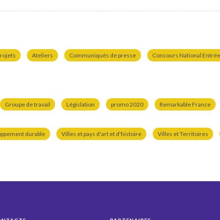
rojets
Ateliers
Communiqués de presse
Concours National Entrées
Groupe de travail
Législation
promo 2020
Remarkable France
oppement durable
Villes et pays d'art et d'histoire
Villes et Territoires