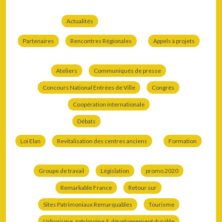
Actualités
Partenaires
Rencontres Régionales
Appels à projets
Ateliers
Communiqués de presse
Concours National Entrées de Ville
Congrès
Coopération internationale
Débats
Loi Elan
Revitalisation des centres anciens
Formation
Groupe de travail
Législation
promo 2020
Remarkable France
Retour sur
Sites Patrimoniaux Remarquables
Tourisme
Urbanisme, patrimoine & développement durable