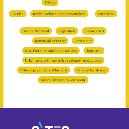
Débats
Loi Elan
Revitalisation des centres anciens
Formation
Groupe de travail
Législation
promo 2020
Remarkable France
Retour sur
Sites Patrimoniaux Remarquables
Tourisme
Urbanisme, patrimoine & développement durable
Villes et pays d'art et d'histoire
Villes et Territoires
Vivre l'Histoire en Son Coeur