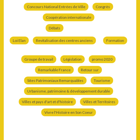
Concours National Entrées de Ville
Congrès
Coopération internationale
Débats
Loi Elan
Revitalisation des centres anciens
Formation
Groupe de travail
Législation
promo 2020
Remarkable France
Retour sur
Sites Patrimoniaux Remarquables
Tourisme
Urbanisme, patrimoine & développement durable
Villes et pays d'art et d'histoire
Villes et Territoires
Vivre l'Histoire en Son Coeur