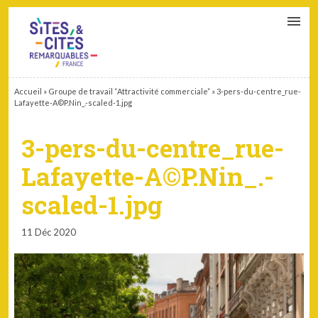
CONTACT
PARTENAIRES
MON ESPACE ADHÉRENT
Accueil
»
Groupe de travail “Attractivité commerciale”
»
3-pers-du-centre_rue-
Lafayette-A©P.Nin_.-scaled-1.jpg
3-pers-du-centre_rue-
Lafayette-A©P.Nin_.-
scaled-1.jpg
11 Déc 2020