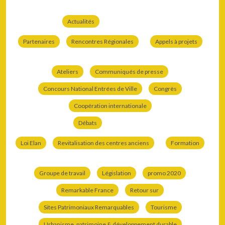
Actualités
Partenaires
Rencontres Régionales
Appels à projets
Ateliers
Communiqués de presse
Concours National Entrées de Ville
Congrès
Coopération internationale
Débats
Loi Elan
Revitalisation des centres anciens
Formation
Groupe de travail
Législation
promo 2020
Remarkable France
Retour sur
Sites Patrimoniaux Remarquables
Tourisme
Urbanisme, patrimoine & développement durable