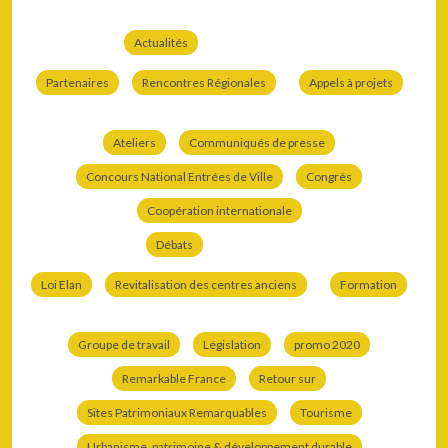
Actualités
Partenaires
Rencontres Régionales
Appels à projets
Ateliers
Communiqués de presse
Concours National Entrées de Ville
Congrès
Coopération internationale
Débats
Loi Elan
Revitalisation des centres anciens
Formation
Groupe de travail
Législation
promo 2020
Remarkable France
Retour sur
Sites Patrimoniaux Remarquables
Tourisme
Urbanisme, patrimoine & développement durable